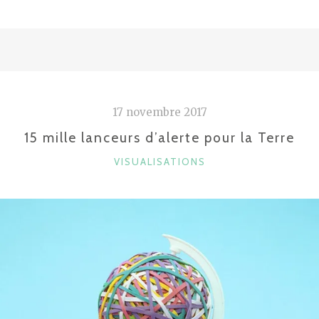
T-
ON
AUJOURD’HUI
À
RENNES
?"
17 novembre 2017
15 mille lanceurs d’alerte pour la Terre
CATÉGORIES
VISUALISATIONS